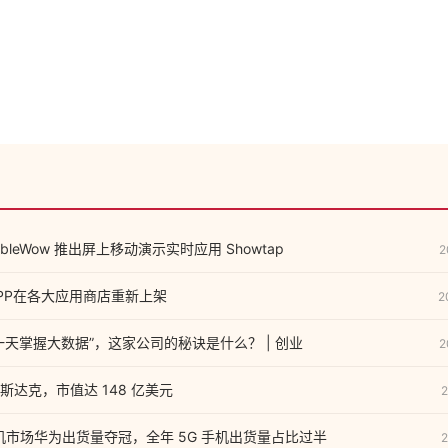
bleWow 推出屏上移动演示实时应用 Showtap
2
PP在各大应用商店重新上架
2
一天掌握大数据”，这家公司的秘诀是什么？ | 创业
2
纳斯达克，市值达 148 亿美元
2
国手机市场华为出货量夺冠，全年 5G 手机出货量占比过半
2