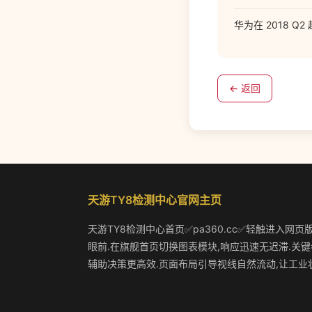
华为在 2018 
← 返回
天游TY8检测中心官网主页
天游TY8检测中心首页✅pa360.cc✅轻触进入网页
眼前.在旗舰首页切换图表模块,响应迅速无迟滞.关键
辅助决策更高效.页面布局引导视线自然流动,让工业