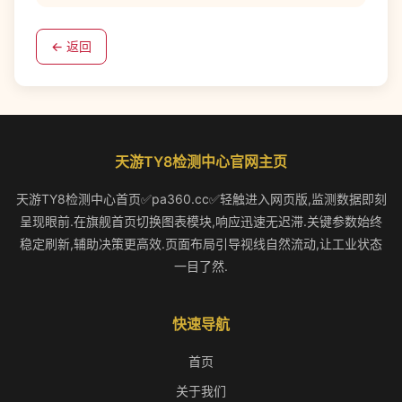
← 返回
天游TY8检测中心官网主页
天游TY8检测中心首页✅pa360.cc✅轻触进入网页版,监测数据即刻
呈现眼前.在旗舰首页切换图表模块,响应迅速无迟滞.关键参数始终
稳定刷新,辅助决策更高效.页面布局引导视线自然流动,让工业状态
一目了然.
快速导航
首页
关于我们