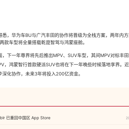
得悉，华为车BU与广汽丰田的协作将晋级为全栈方案，两年内方
出的两款车型将全量搭载乾崑智驾与鸿蒙座舱。
面，下一年尊界将先后推出MPV、SUV车型，其间MPV对标丰
MPV，鸿蒙智行首款硬派SUV也将在下一年晚些时候落地享界。
步深化协作，未来3年将投入200亿资金。
lr 已重回中国区 App Store
2