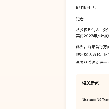
9月16日电，
记者
从多位知情人士处
其间2027年推
此外，鸿蒙智行方
推出S9大改款、
享界品牌达到进一
相关新闻
“洗心革面”的 Tumb