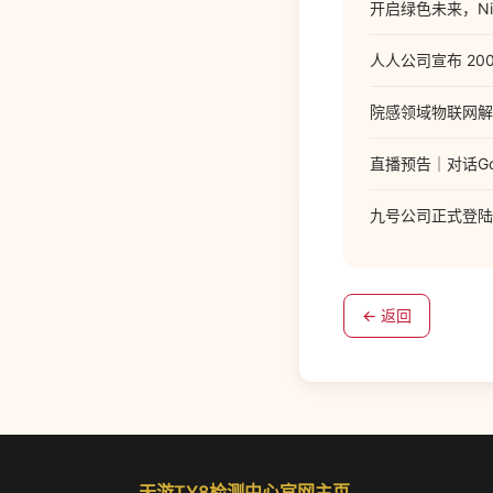
开启绿色未来，Niko
人人公司宣布 2
院感领域物联网解决
直播预告｜对话Go
九号公司正式登陆科
← 返回
天游TY8检测中心官网主页