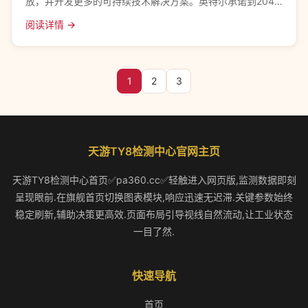
放，并开发更多的可持续技术解决方案。英特尔承诺到2040
年实现全球业务的温室气体净零排放，并制订具体目标，以
阅读详情 →
提升英特尔产品和平台的能源效率并降低碳足
1
2
3
天游TY8检测中心官网主页
天游TY8检测中心首页✅pa360.cc✅轻触进入网页版,监测数据即刻
呈现眼前.在旗舰首页切换图表模块,响应迅速无迟滞.关键参数始终
稳定刷新,辅助决策更高效.页面布局引导视线自然流动,让工业状态
一目了然.
快速导航
首页