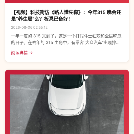
【视频】科技街访《路人懂先森》：今年315 晚会还
是“养生局”么？板凳已备好！
2026-08-06 02:55:12
一年一度的 315 又到了，这是一个打假斗士狂欢和全民吃瓜
的日子。在去年的 315 主角中，有常客“大众汽车”出现排水
阀设计的重大缺陷，以及商场内见惯的抽奖骗局，更有山寨
阅读详情 →
“核桃花生”饮料让人难以分辨。