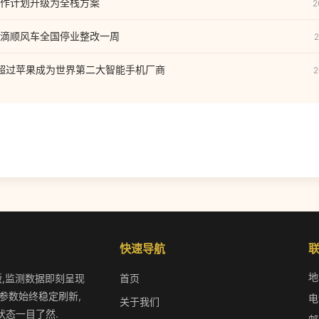
作计划升级为全栈方案
2
滴顺风车全国停业整改一周
2
Q2 超过苹果成为世界第二大智能手机厂商
2
快速导航
地
版,监测数据即刻呈现
首页
参数始终稳定刷新,
电
关于我们
状态一目了然.