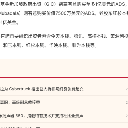
基金新加坡政府出资（GIC）别离有意购买至多1亿美元的ADS
ubadala）则有意购买价值7500万美元的ADS。老股东红杉
持1亿美金。
S直聘首要组织出资者包含今天本钱、腾讯、高榕本钱、策源创投、
钱、和玉本钱、红杉本钱、华映本钱、顺为本钱等。
为 Cybertruck 推出巨大折扣与终身免费超充
2
离职，高级副总裁接替
2
娱乐扬声器 550，搭载特有技术并支持杜比全景声
2