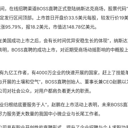
晚间，在线招聘渠道BOSS直聘正式登陆纳斯达克商场，股票代码“B
拟定发行区间顶部。上市首日开盘价33.5美元每股，较发行价19
涨95.79%，报18.2美元，市值达148.78亿美元。
聘在美国成功上市之后，会有长时间优异安稳生长的体现”，纳斯
表明，BOSS直聘的成功上市，对近期受商场动摇影响的中概股
个有九亿工作者，有4000万企业的快速开展的国家，赶上了技能
开展的土壤和空气”，BOSS直聘创始人、董事长兼CEO赵鹏
公司对社会公众，对用户都肩负着更大的职责。
业归根结底要服务于人”，赵鹏在上市活动上表明，未来BOSS
尽力服务更大数量的我国中小微企业与长尾工作者。
公司具有职业开创性的直聘形式，提升了企业招聘与个人求职功