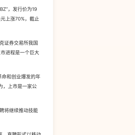
Z”，发行价为19
美元上涨70%，截止
达克证券交易所我国
上市进程是一个巨大
革命和创业爆发的年
以为，上市是一家公
直聘将继续推动技能
率。直聘形式以移动