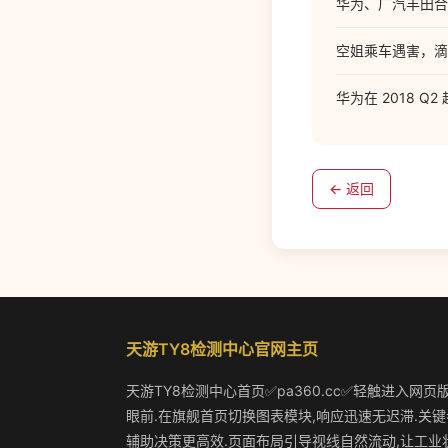
华为、广汽丰田合
空姐乘车遇害，滴
华为在 2018 
← 返回
天游TY8检测中心官网主页
天游TY8检测中心首页✅pa360.cc✅轻触进入网页
眼前.在旗舰首页切换图表模块,响应迅速无迟滞.关键
辅助决策更高效.页面布局引导视线自然流动,让工业