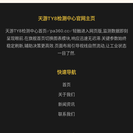
天游TY8检测中心官网主页
天游TY8检测中心首页✅pa360.cc✅轻触进入网页版,监测数据即刻
呈现眼前.在旗舰首页切换图表模块,响应迅速无迟滞.关键参数始终
稳定刷新,辅助决策更高效.页面布局引导视线自然流动,让工业状态
一目了然.
快速导航
首页
关于我们
新闻资讯
联系我们