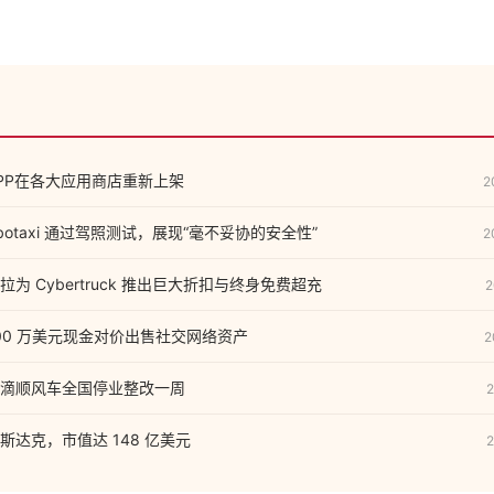
。
PP在各大应用商店重新上架
2
 Robotaxi 通过驾照测试，展现“毫不妥协的安全性”
2
为 Cybertruck 推出巨大折扣与终身免费超充
2
000 万美元现金对价出售社交网络资产
2
滴顺风车全国停业整改一周
2
纳斯达克，市值达 148 亿美元
2