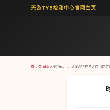
天游TY8检测中心官网主页
首页
›
新闻资讯
›
时隔两月，狐友APP在各大应用商店