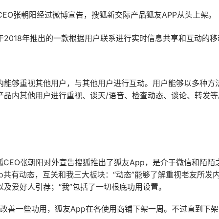
CEO张朝阳经过微博宣告，搜狐新交际产品狐友APP从头上架。
于2018年推出的一款根据用户联系进行实时信息共享和互动的移
内能够重视其他用户，与其他用户进行互动。用户能够以多种方
产品内其他用户进行重视、谈天/语音、检查动态、谈论、转发等
狐CEO张朝阳对外宣告搜狐推出了狐友App，是介于微信和陌
p共有动态，互关和我三大板块：“动态”能够了解重视老友所发内
以及爱好人引荐；“我”包括了一切根底功用设置。
于要改善一些功用，狐友App在各使用商铺下架一周。不过直到下