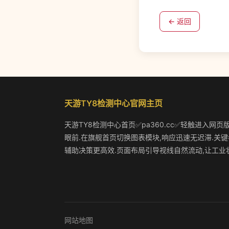
← 返回
天游TY8检测中心官网主页
天游TY8检测中心首页✅pa360.cc✅轻触进入网页
眼前.在旗舰首页切换图表模块,响应迅速无迟滞.关键
辅助决策更高效.页面布局引导视线自然流动,让工业
网站地图