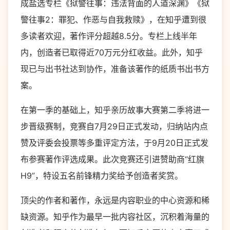
成盐选专栏《狱警往事：违法背面的人道深渊》《狱
警往事2：罪犯、作恶与自我救赎》，在知乎遭到很
多读者欢迎，著作评分超越8.5分。专栏上线半年
内，创造者已取得近70万元分红收益。此外，知乎
现已与出书社达到协作，准备该著作的纸质书出书方
案。
在第一季的基础上，知乎亲历故事大赛第二季将进一
步晋级赛制，竞赛自7月29日正式发动，归纳站内点
赞及评委会投票等多重评定方法，于9月20日正式发
布参赛著作评选成果。此次竞赛还引进赞助商“红旗
H9”，特设五名前锋精力奖给予创造者奖赏。
顶尖的作者和著作，永远是内容职业的中心资源和稀
缺资源。知乎作为最早一批内容社区，沉积着海量的