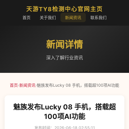
天游TY8检测中心官网主页
首页
关于我们
新闻资讯
联系我们
新闻详情
深入了解行业资讯
首页
›
新闻资讯
›
魅族发布Lucky 08 手机，搭载超100项AI功能
魅族发布Lucky 08 手机，搭载超
100项AI功能
发布时间：2026-06-18 02:55:11