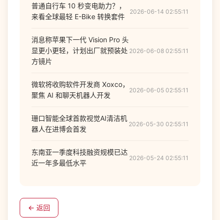
普通自行车 10 秒变电助力？，
2026-06-14 02:55:11
来看全球最轻 E-Bike 转换套件
消息称苹果下一代 Vision Pro 头
显更小更轻，计划出厂就预装处
2026-06-08 02:55:11
方镜片
微软将收购软件开发商 Xoxco，
2026-06-05 02:55:11
聚焦 AI 和聊天机器人开发
珊口智能全球首款视觉AI清洁机
2026-05-30 02:55:11
器人在进博会首发
东南亚一季度科技融资规模已达
2026-05-24 02:55:11
近一年多最低水平
← 返回