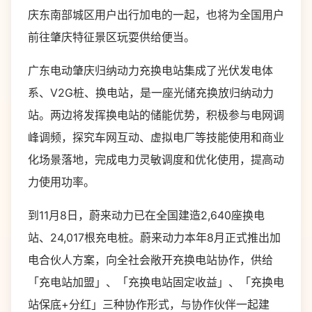
庆东南部城区用户出行加电的一起，也将为全国用户
前往肇庆特征景区玩耍供给便当。
广东电动肇庆归纳动力充换电站集成了光伏发电体
系、V2G桩、换电站，是一座光储充换放归纳动力
站。两边将发挥换电站的储能优势，积极参与电网调
峰调频，探究车网互动、虚拟电厂等技能使用和商业
化场景落地，完成电力灵敏调度和优化使用，提高动
力使用功率。
到11月8日，蔚来动力已在全国建造2,640座换电
站、24,017根充电桩。蔚来动力本年8月正式推出加
电合伙人方案，向全社会敞开充换电站协作，供给
「充电站加盟」、「充换电站固定收益」、「充换电
站保底+分红」三种协作形式，与协作伙伴一起建