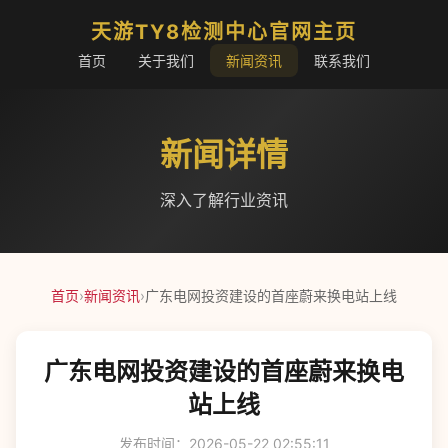
天游TY8检测中心官网主页
首页
关于我们
新闻资讯
联系我们
新闻详情
深入了解行业资讯
首页
›
新闻资讯
›
广东电网投资建设的首座蔚来换电站上线
广东电网投资建设的首座蔚来换电
站上线
发布时间：2026-05-22 02:55:11