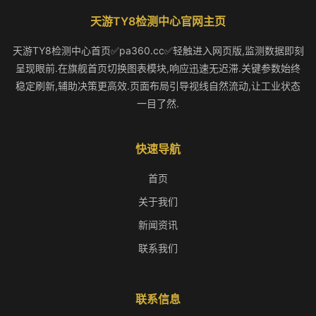
天游TY8检测中心官网主页
天游TY8检测中心首页✅pa360.cc✅轻触进入网页版,监测数据即刻
呈现眼前.在旗舰首页切换图表模块,响应迅速无迟滞.关键参数始终
稳定刷新,辅助决策更高效.页面布局引导视线自然流动,让工业状态
一目了然.
快速导航
首页
关于我们
新闻资讯
联系我们
联系信息