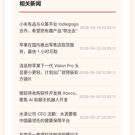
相关新闻
小米有品与众筹平台 Indiegogo
2026-06-16 02:55:11
合作，希望把有趣产品“带出去”
苹果在国内推出零售店取货服
2026-06-13 02:55:11
务，最快 1 小时可取
消息称苹果下一代 Vision Pro 头
显更小更轻，计划出厂就预装处
2026-06-08 02:55:11
方镜片
微软将收购软件开发商 Xoxco，
2026-06-05 02:55:11
聚焦 AI 和聊天机器人开发
水滴公司 CEO 沈鹏：水滴要做
2026-05-27 02:55:11
中国最领先的健康保障平台
东南亚一季度科技融资规模已达