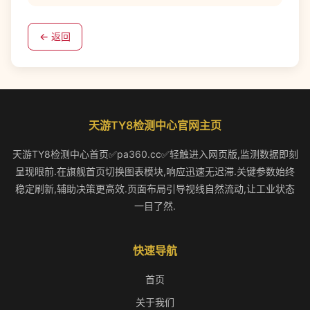
← 返回
天游TY8检测中心官网主页
天游TY8检测中心首页✅pa360.cc✅轻触进入网页版,监测数据即刻
呈现眼前.在旗舰首页切换图表模块,响应迅速无迟滞.关键参数始终
稳定刷新,辅助决策更高效.页面布局引导视线自然流动,让工业状态
一目了然.
快速导航
首页
关于我们