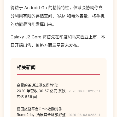
得益于 Android Go 的精简特性，体系会协助你充
分利用有限的存储空间、RAM 和电池容量，将手机
的功能尽可能发挥出来。
Galaxy J2 Core 将首先在印度和马来西亚上市，本
日开端出售，价格方面三星暂未发布。
相关新闻
奈雪的茶通过港交所聆讯：
2020 年营收 30.57 亿元 茶饮
2026-06-05 02:55:11
店达 556 间
德国旅游平台Omio收购对手
Rome2rio，拓展其全球旅游整
2026-06-03 02:55:11