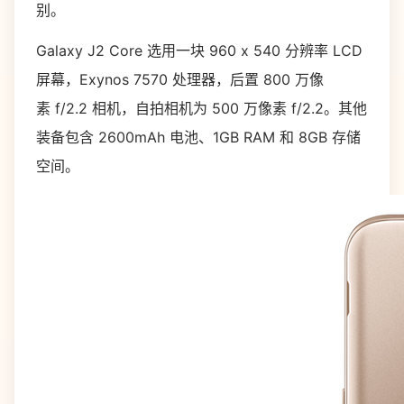
别。
Galaxy J2 Core 选用一块 960 x 540 分辨率 LCD
屏幕，Exynos 7570 处理器，后置 800 万像
素 f/2.2 相机，自拍相机为 500 万像素 f/2.2。其他
装备包含 2600mAh 电池、1GB RAM 和 8GB 存储
空间。