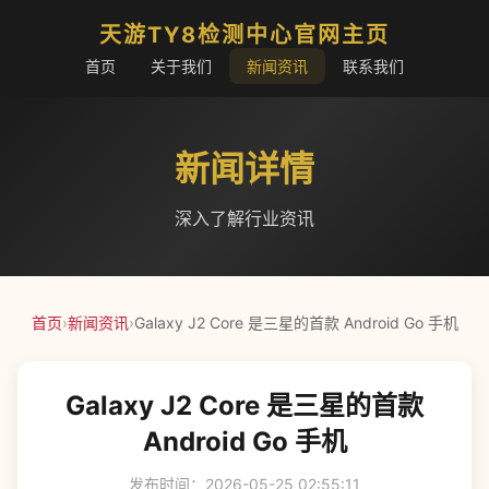
天游TY8检测中心官网主页
首页
关于我们
新闻资讯
联系我们
新闻详情
深入了解行业资讯
首页
›
新闻资讯
›
Galaxy J2 Core 是三星的首款 Android Go 手机
Galaxy J2 Core 是三星的首款
Android Go 手机
发布时间：2026-05-25 02:55:11