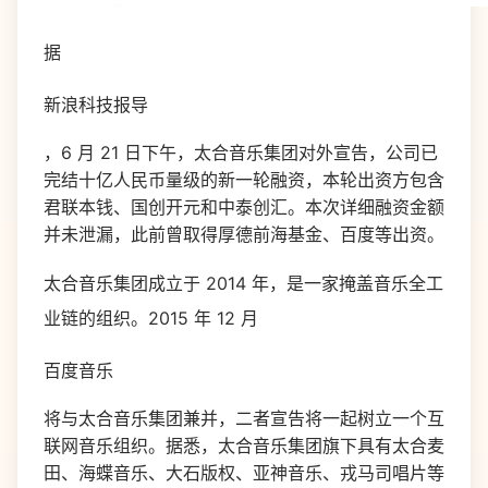
据
新浪科技报导
，6 月 21 日下午，太合音乐集团对外宣告，公司已
完结十亿人民币量级的新一轮融资，本轮出资方包含
君联本钱、国创开元和中泰创汇。本次详细融资金额
并未泄漏，此前曾取得厚德前海基金、百度等出资。
太合音乐集团成立于 2014 年，是一家掩盖音乐全工
业链的组织。2015 年 12 月
百度音乐
将与太合音乐集团兼并，二者宣告将一起树立一个互
联网音乐组织。据悉，太合音乐集团旗下具有太合麦
田、海蝶音乐、大石版权、亚神音乐、戎马司唱片等