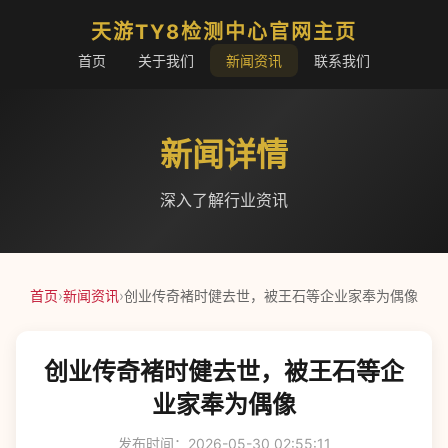
天游TY8检测中心官网主页
首页
关于我们
新闻资讯
联系我们
新闻详情
深入了解行业资讯
首页
›
新闻资讯
›
创业传奇褚时健去世，被王石等企业家奉为偶像
创业传奇褚时健去世，被王石等企
业家奉为偶像
发布时间：2026-05-30 02:55:11