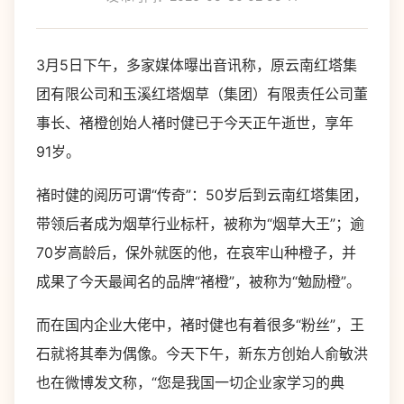
3月5日下午，多家媒体曝出音讯称，原云南红塔集
团有限公司和玉溪红塔烟草（集团）有限责任公司董
事长、褚橙创始人褚时健已于今天正午逝世，享年
91岁。
褚时健的阅历可谓“传奇”：50岁后到云南红塔集团，
带领后者成为烟草行业标杆，被称为“烟草大王”；逾
70岁高龄后，保外就医的他，在哀牢山种橙子，并
成果了今天最闻名的品牌“褚橙”，被称为“勉励橙”。
而在国内企业大佬中，褚时健也有着很多“粉丝”，王
石就将其奉为偶像。今天下午，新东方创始人俞敏洪
也在微博发文称，“您是我国一切企业家学习的典