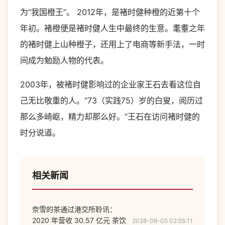
为“我国橙王”。 2012年，是褚时健种橙的近第十个
年初。褚橙便是褚时健人生中最终的生意。耄耋之年
的褚时健上山种橙子，还用上了电商等新手法，一时
间成为勉励人物的代表。
2003年，被褚时健影响过的企业家王石去看这位自
己无比敬重的人。“73（实践75）岁的白叟，阅历过
那么多崎岖，精力却那么好。”王石在访问褚时健的
时分说道。
相关新闻
奈雪的茶通过港交所聆讯：
2020 年营收 30.57 亿元 茶饮
2026-06-05 02:55:11