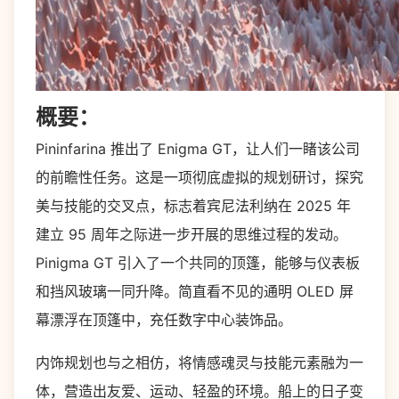
概要：
Pininfarina 推出了 Enigma GT，让人们一睹该公司
的前瞻性任务。这是一项彻底虚拟的规划研讨，探究
美与技能的交叉点，标志着宾尼法利纳在 2025 年
建立 95 周年之际进一步开展的思维过程的发动。
Pinigma GT 引入了一个共同的顶篷，能够与仪表板
和挡风玻璃一同升降。简直看不见的通明 OLED 屏
幕漂浮在顶篷中，充任数字中心装饰品。
内饰规划也与之相仿，将情感魂灵与技能元素融为一
体，营造出友爱、运动、轻盈的环境。船上的日子变