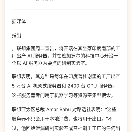
据媒体
指出
，联想集团周二宣告，将开端在其坐落印度南部的工
厂出产 AI 服务器，并在班加罗尔的科技中心开设一
个以 AI 服务器为要点的研制实验室。
联想表明，其方针是每年在印度普杜谢里的工厂出产
5 万台 AI 机架式服务器和 2400 台 GPU 服务器，
这些服务器专门用于机器学习等资源密集型使命。
联想亚太区总裁 Amar Babu 对路透社表明：“这些
服务器不只会用于本地消费，也将用于出口。”不
过，他回绝泄漏研制实验室或普杜谢里工厂的任何出