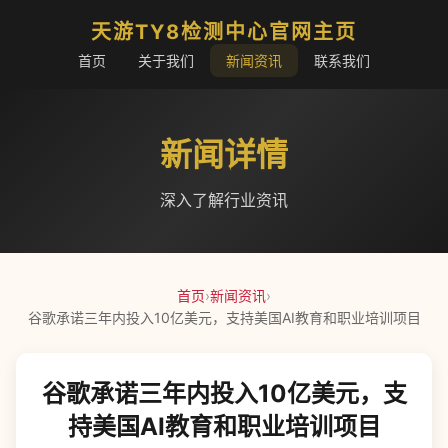
天游TY8检测中心官网主页
首页
关于我们
新闻资讯
联系我们
新闻详情
深入了解行业资讯
首页
›
新闻资讯
›
谷歌承诺三年内投入10亿美元，支持美国AI教育和职业培训项目
谷歌承诺三年内投入10亿美元，支
持美国AI教育和职业培训项目