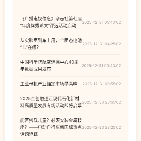
《广播电视信息》杂志社第七届
2025-12-31 05:40:02
“年度优秀论文”评选活动启动
从实验室到车上用，全固态电池
2025-12-31 04:25:02
“卡”在哪？
中国科学院航空遥感中心40周
2025-12-31 03:40:02
年数据成果发布
工业母机产业锚定市场攀高峰
2025-12-31 00:55:02
2025企创融通汇现代石化新材
2025-12-30 23:55:02
料高质量发展专场活动即将启幕
能否搭载儿童？必须安装金属鞍
座？——电动自行车新国标热点
2025-12-30 23:25:02
话题追踪