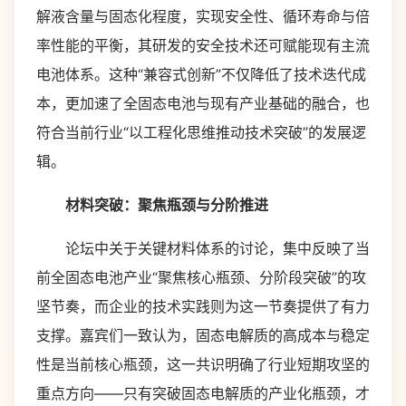
解液含量与固态化程度，实现安全性、循环寿命与倍
率性能的平衡，其研发的安全技术还可赋能现有主流
电池体系。这种“兼容式创新”不仅降低了技术迭代成
本，更加速了全固态电池与现有产业基础的融合，也
符合当前行业“以工程化思维推动技术突破”的发展逻
辑。
材料突破：聚焦瓶颈与分阶推进
论坛中关于关键材料体系的讨论，集中反映了当
前全固态电池产业“聚焦核心瓶颈、分阶段突破”的攻
坚节奏，而企业的技术实践则为这一节奏提供了有力
支撑。嘉宾们一致认为，固态电解质的高成本与稳定
性是当前核心瓶颈，这一共识明确了行业短期攻坚的
重点方向——只有突破固态电解质的产业化瓶颈，才