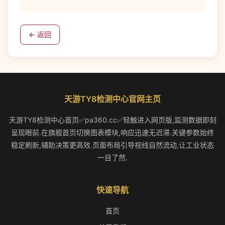
← 返回
天游TY8检测中心官网主页
天游TY8检测中心首页✅pa360.cc✅轻触进入网页版,监测数据即刻
呈现眼前.在旗舰首页切换图表模块,响应迅速无迟滞.关键参数始终
稳定刷新,辅助决策更高效.页面布局引导视线自然流动,让工业状态
一目了然.
快速导航
首页