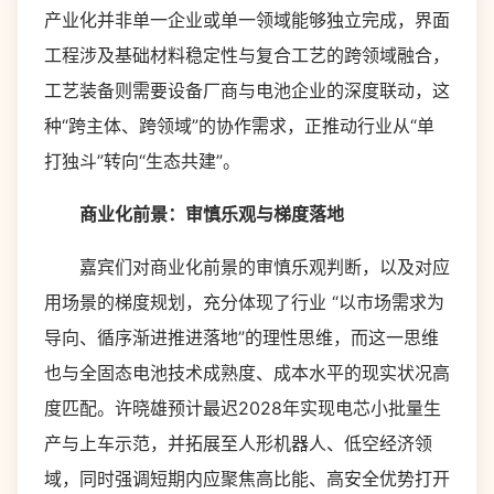
产业化并非单一企业或单一领域能够独立完成，界面
工程涉及基础材料稳定性与复合工艺的跨领域融合，
工艺装备则需要设备厂商与电池企业的深度联动，这
种“跨主体、跨领域”的协作需求，正推动行业从“单
打独斗”转向“生态共建”。
商业化前景：审慎乐观与梯度落地
嘉宾们对商业化前景的审慎乐观判断，以及对应
用场景的梯度规划，充分体现了行业 “以市场需求为
导向、循序渐进推进落地”的理性思维，而这一思维
也与全固态电池技术成熟度、成本水平的现实状况高
度匹配。许晓雄预计最迟2028年实现电芯小批量生
产与上车示范，并拓展至人形机器人、低空经济领
域，同时强调短期内应聚焦高比能、高安全优势打开