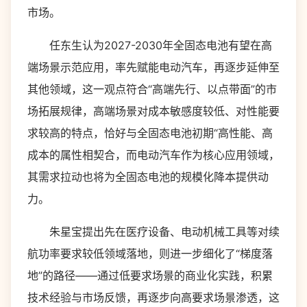
市场。
任东生认为2027-2030年全固态电池有望在高
端场景示范应用，率先赋能电动汽车，再逐步延伸至
其他领域，这一观点符合“高端先行、以点带面”的市
场拓展规律，高端场景对成本敏感度较低、对性能要
求较高的特点，恰好与全固态电池初期“高性能、高
成本的属性相契合，而电动汽车作为核心应用领域，
其需求拉动也将为全固态电池的规模化降本提供动
力。
朱星宝提出先在医疗设备、电动机械工具等对续
航功率要求较低领域落地，则进一步细化了“梯度落
地”的路径——通过低要求场景的商业化实践，积累
技术经验与市场反馈，再逐步向高要求场景渗透，这