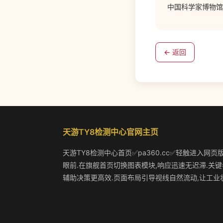
中国科学家博物馆
← 返回
天游TY8检测中心官网主页
天游TY8检测中心首页✅pa360.cc✅轻触进入网页
眼前.在旗舰首页切换图表模块,响应迅速无迟滞.关键
辅助决策更高效.页面布局引导视线自然流动,让工业