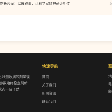
馆长沙龙：以展叙事，让科学家精神薪火相传
2
快速导航
地
版,监测数据即刻呈现
首页
参数始终稳定刷新,
电
关于我们
状态一目了然.
邮
新闻资讯
联系我们