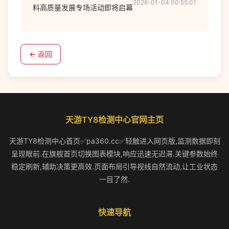
2026-01-04 00:55:01
料高质量发展专场活动即将启幕
← 返回
天游TY8检测中心官网主页
天游TY8检测中心首页✅pa360.cc✅轻触进入网页版,监测数据即刻
呈现眼前.在旗舰首页切换图表模块,响应迅速无迟滞.关键参数始终
稳定刷新,辅助决策更高效.页面布局引导视线自然流动,让工业状态
一目了然.
快速导航