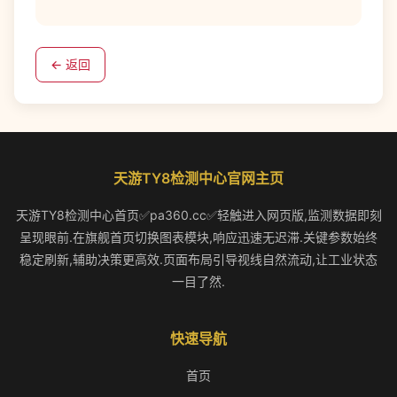
← 返回
天游TY8检测中心官网主页
天游TY8检测中心首页✅pa360.cc✅轻触进入网页版,监测数据即刻
呈现眼前.在旗舰首页切换图表模块,响应迅速无迟滞.关键参数始终
稳定刷新,辅助决策更高效.页面布局引导视线自然流动,让工业状态
一目了然.
快速导航
首页