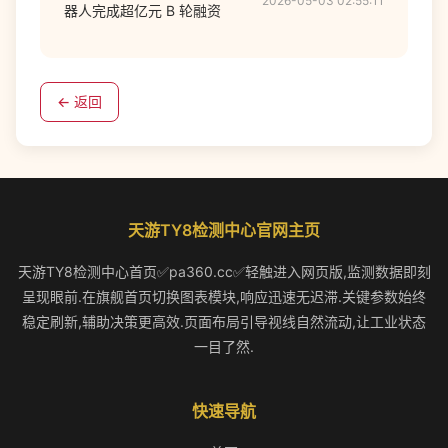
2026-05-03 02:55:11
器人完成超亿元 B 轮融资
← 返回
天游TY8检测中心官网主页
天游TY8检测中心首页✅pa360.cc✅轻触进入网页版,监测数据即刻
呈现眼前.在旗舰首页切换图表模块,响应迅速无迟滞.关键参数始终
稳定刷新,辅助决策更高效.页面布局引导视线自然流动,让工业状态
一目了然.
快速导航