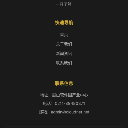
一目了然.
快速导航
首页
关于我们
新闻资讯
联系我们
联系信息
地址：眉山软件园产业中心
电话：0211-89480371
邮箱：admin@cloudnet.net