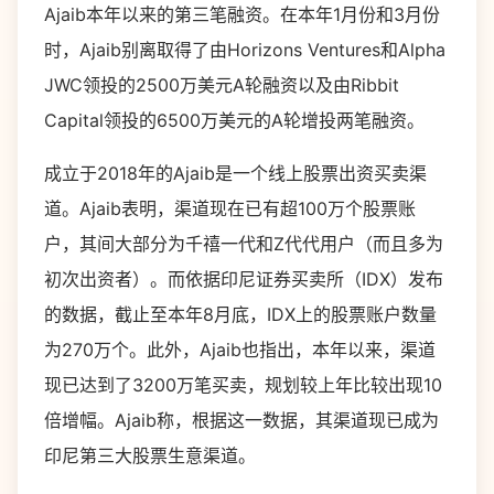
Ajaib本年以来的第三笔融资。在本年1月份和3月份
时，Ajaib别离取得了由Horizons Ventures和Alpha
JWC领投的2500万美元A轮融资以及由Ribbit
Capital领投的6500万美元的A轮增投两笔融资。
成立于2018年的Ajaib是一个线上股票出资买卖渠
道。Ajaib表明，渠道现在已有超100万个股票账
户，其间大部分为千禧一代和Z代代用户（而且多为
初次出资者）。而依据印尼证券买卖所（IDX）发布
的数据，截止至本年8月底，IDX上的股票账户数量
为270万个。此外，Ajaib也指出，本年以来，渠道
现已达到了3200万笔买卖，规划较上年比较出现10
倍增幅。Ajaib称，根据这一数据，其渠道现已成为
印尼第三大股票生意渠道。