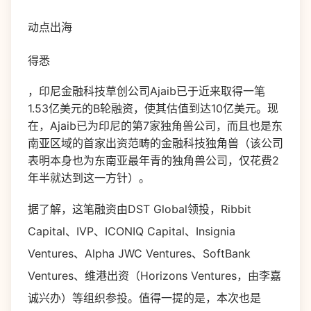
动点出海
得悉
，印尼金融科技草创公司Ajaib已于近来取得一笔
1.53亿美元的B轮融资，使其估值到达10亿美元。现
在，Ajaib已为印尼的第7家独角兽公司，而且也是东
南亚区域的首家出资范畴的金融科技独角兽（该公司
表明本身也为东南亚最年青的独角兽公司，仅花费2
年半就达到这一方针）。
据了解，这笔融资由DST Global领投，Ribbit
Capital、IVP、ICONIQ Capital、Insignia
Ventures、Alpha JWC Ventures、SoftBank
Ventures、维港出资（Horizons Ventures，由李嘉
诚兴办）等组织参投。值得一提的是，本次也是