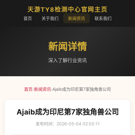
天游TY8检测中心官网主页
首页
关于我们
新闻资讯
联系我们
新闻详情
深入了解行业资讯
首页
›
新闻资讯
›
Ajaib成为印尼第7家独角兽公司
Ajaib成为印尼第7家独角兽公司
发布时间：2026-05-04 02:55:11