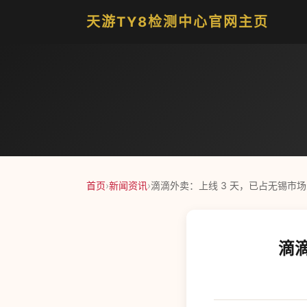
天游TY8检测中心官网主页
首页
›
新闻资讯
›
滴滴外卖：上线 3 天，已占无锡市
滴