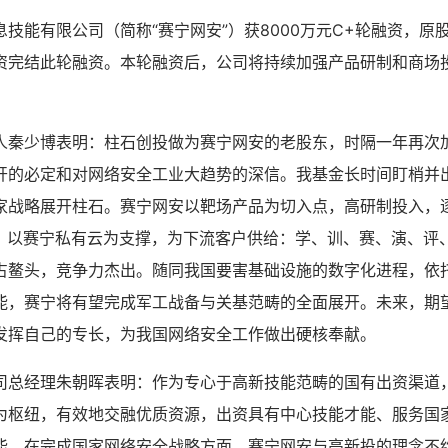
技能有限公司（简称“赛宁网安”）获8000万元C+轮融资，原
资完结此轮融资。本轮融资后，公司将持续加强产品研制和商场
人秦少博表明：柱石创投做为赛宁网安的老股东，时隔一年再次
开的必定和对网络安全工业大趋势的深信。我基金长时间盯梢并
家战略展开柱石。赛宁网安以靶场产品为切入点，高研制投入，逐
系统，以赛宁私有云为支撑，为下流客户供给：学、训、赛、演、评
占鳌头，竞争力杰出。随同我国要害基础设施的数字化进程，依
能，赛宁将有望完成军工战备与关基范畴的全面展开。未来，期
发挥自己的专长，为我国网络安全工作做出硬核奉献。
司总经理朱朝晖表明：作为专心于高新技能范畴的国有出资渠道
为枢纽，有效地交融优质资源，出资具有中心技能才能、服务国
能。在完成国家网络安全战略方面，赛宁网安与高新投的理念不