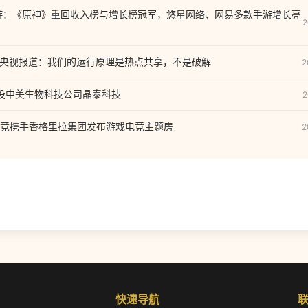
手游：《原神》重回收入榜与增长榜冠军，悠星网络、网易多款手游增长亮
2
回应央视报道：我们的运行原理是热点共享，不是破解
2
讯领投中美生物科技公司晶泰科技
2
竞携手香格里拉集团发布游戏电竞主题房
2
快速导航