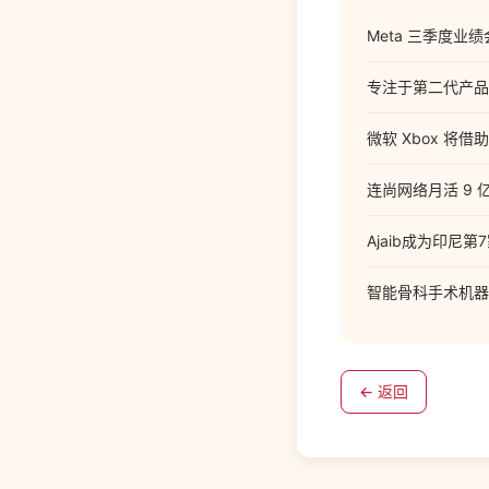
Meta 三季度
专注于第二代产品，N
微软 Xbox 将借
连尚网络月活 9
Ajaib成为印尼
智能骨科手术机器
← 返回