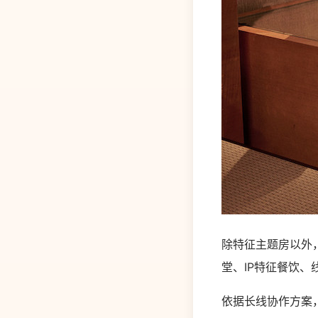
除特征主题房以外
堂、IP特征餐饮、
依据长线协作方案