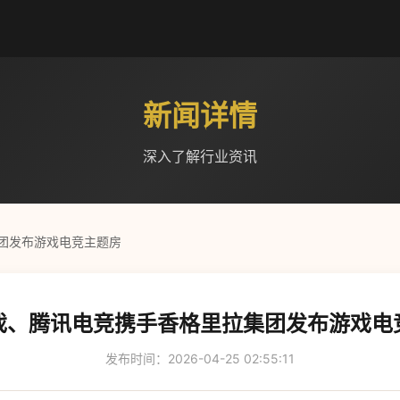
新闻详情
深入了解行业资讯
团发布游戏电竞主题房
戏、腾讯电竞携手香格里拉集团发布游戏电
发布时间：2026-04-25 02:55:11