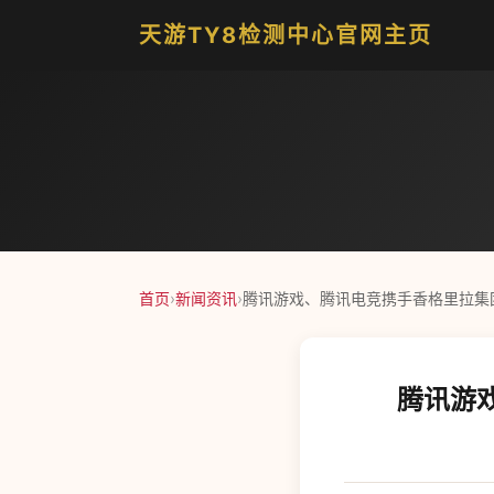
天游TY8检测中心官网主页
首页
›
新闻资讯
›
腾讯游戏、腾讯电竞携手香格里拉集
腾讯游