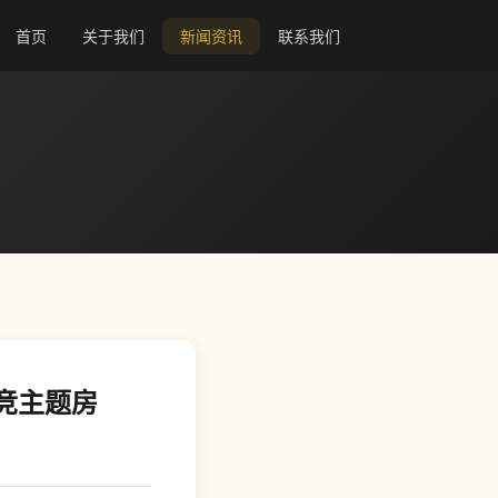
首页
关于我们
新闻资讯
联系我们
竞主题房