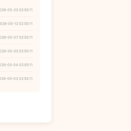
026-05-23 02:55:11
026-05-12 02:55:11
026-05-07 02:55:11
026-05-05 02:55:11
026-05-04 02:55:11
026-05-03 02:55:11