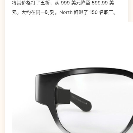
将其价格打了五折，从 999 美元降至 599.99 美
元。大约在同一时刻，North 辞退了 150 名职工。