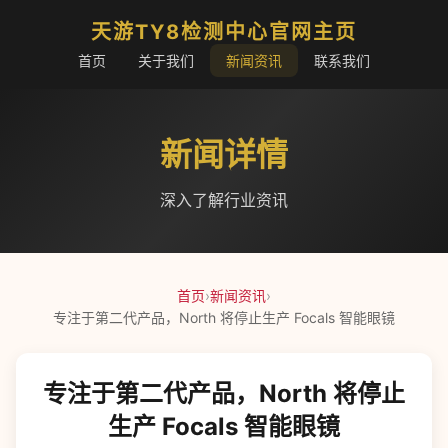
天游TY8检测中心官网主页
首页
关于我们
新闻资讯
联系我们
新闻详情
深入了解行业资讯
首页
›
新闻资讯
›
专注于第二代产品，North 将停止生产 Focals 智能眼镜
专注于第二代产品，North 将停止
生产 Focals 智能眼镜