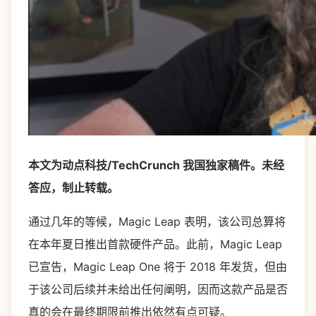
本文为动点科技/TechCrunch 我国独家稿件。未经
答应，制止转载。
通过几年的等候，Magic Leap 表明，该公司总算将
在本年夏日推出首款硬件产品。此前，Magic Leap
已宣告，Magic Leap One 将于 2018 年发货，但由
于该公司后续并未给出任何阐明，因而这款产品是否
真的会在最终期限前推出依然有点可疑。