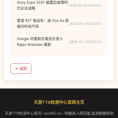
Sony Expo 2021 披露后疫情时
2026-05-20 02:55:12
代企业战略
雷诺 R17 电动车：由 Ora Ito 改
2026-05-18 02:55:12
装的时尚汽车
Google 印度和东南亚负责人
2026-05-17 02:55:12
Rajan Anandan 离职
← 返回
天游TY8检测中心官网主页
天游TY8检测中心首页✅pa360.cc✅轻触进入网页版,监测数据即刻