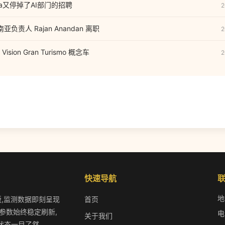
a又停掉了AI部门的招聘
2
南亚负责人 Rajan Anandan 离职
2
ion Gran Turismo 概念车
2
快速导航
地
版,监测数据即刻呈现
首页
参数始终稳定刷新,
电
关于我们
状态一目了然.