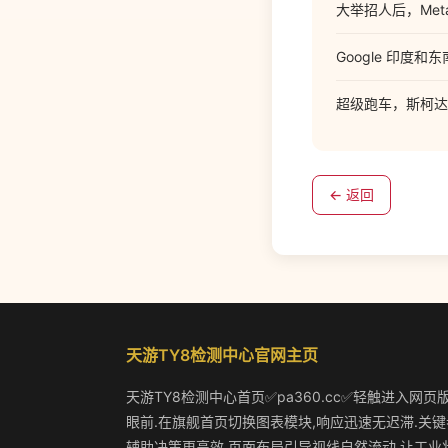
大举招人后，Met
Google 印度和东
超级跑车，斯柯达 Vis
← 返回
天游TY8检测中心官网主页
天游TY8检测中心首页✅pa360.cc✅轻触进入网页
眼前.在旗舰首页切换图表模块,响应迅速无迟滞.关键
辅助决策更高效.页面布局引导视线自然流动,让工业