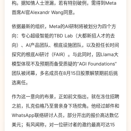
构。据知情人士泄漏，若有特别破例，需得到Meta
首席AI官Alexandr Wang同意。
依据最新的组织，Meta的AI研制将被划分为四个方
向：专心超级智能的TBD Lab（大都新招人才的去
向）、AI产品团队、根底设施团队，以及担任长时间
探究的根底AI研讨（FAIR）。与此同时，因Llama大
模型体现不及预期而备受质疑的“AGI Foundations”
团队被闭幕，多名成员在8月15日股票解禁期前后挑
选离任。
作为这一意向的布景，正如前文指出，就在冻住招聘
之前，扎克伯格乃至曾亲身下场挖角。他经过邮件和
WhatsApp联络研讨人员，部分开出的报价高达数亿
美元；有风闻称，对一位研讨者的邀约最高可达15