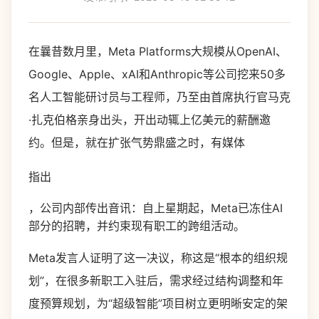
在曩昔数月里，Meta Platforms大规模从OpenAI、
Google、Apple、xAI和Anthropic等公司挖来50多
名人工智能研讨员与工程师，乃至由首席执行官马克
·扎克伯格亲身出头，开出动辄上亿美元的薪酬邀
约。但是，就在扩张气势鼎盛之时，有媒体
指出
，公司内部传出音讯：自上星期起，Meta已冻住AI
部分的招聘，并约束现有职工的跨组活动。
Meta发言人证明了这一决议，称这是“根本的组织规
划”，在很多新职工入驻后，需求经过结构调整和年
度预算规划，为“超级智能”项目树立更明晰安定的架