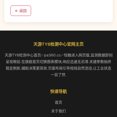
← 返回
天游TY8检测中心官网主页
天游TY8检测中心首页✅pa360.cc✅轻触进入网页版,监测数据即刻
呈现眼前.在旗舰首页切换图表模块,响应迅速无迟滞.关键参数始终
稳定刷新,辅助决策更高效.页面布局引导视线自然流动,让工业状态
一目了然.
快速导航
首页
关于我们