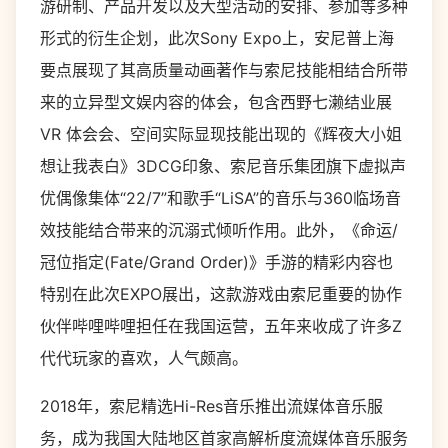
游研制、产品开发以及大型活动的安排、参加等多种
形式的衍生企划，此次Sony Expo上，安尼普上海
要点展现了其高质量动画著作与索尼技能相结合所带
来的立异型文娱内容的体会，包含西野七濑结业展
VR 体会会、空间实际显现技能出现的《辉夜大小姐
想让我表白》3DCG印象、索尼音乐集团旗下虚拟声
优偶像集体“22/7”和歌手“LiSA”的音乐与360临场音
效技能结合带来的沉溺式倾听作用。此外，《命运/
冠位指定(Fate/Grand Order)》手游的精彩内容也
特别在此次EXPO展出，这款游戏由索尼重要的协作
伙伴哔哩哔哩担任在我国运营，五年来收成了许多Z
代代玩家的喜欢，人气颇高。
2018年，索尼精选Hi-Res音乐推出流媒体音乐服
务，成为我国大陆地区首家高解析度流媒体音乐服务