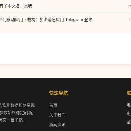
me 有了中文名：真我
2
全球热门移动应用下载榜：加密消息应用 Telegram 登顶
2
快速导航
地
版,监测数据即刻呈现
首页
参数始终稳定刷新,
电
关于我们
状态一目了然.
邮
新闻资讯