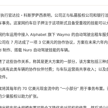
首席执行官达拉・科斯罗萨西表明，公司正与私募股权公司和银行
车事务。这家网约车巨子押注于这项新式且备受重视的技能可以
车运用中接入 Alphabet 旗下 Waymo 的自动驾驶出租
司在 7 月达成了一项 3 亿美元的协作协议，方案在未来六年内
id 制作、搭载 Nuro 自动驾驶技能的车辆。
述了这些协作关系，称其是更大方案的一部分，该方案包括三种
向具有此类车辆的协作伙伴付费；与车队运营商共享收入；以及
软件。
将其每年约 70 亿美元现金流中的 “一小部分” 用于事务布置
的少量股权以助力扩张。
驶出租车的大规模布置可能会下降优步对司机的依靠，然后减少