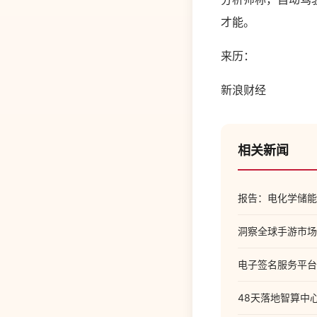
才能。
来历：
新浪财经
相关新闻
报告：电化学储能
洞察全球手游市场新
电子签名服务平台 e
48天落地智算中