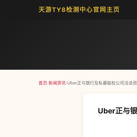
天游TY8检测中心官网主页
首页
›
新闻资讯
›
Uber正与银行及私募股权公司洽谈
Uber正