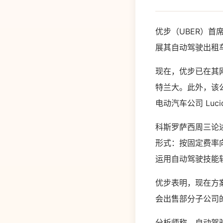
优步（UBER）
展其自动驾驶出租
现在，优步已在其网约
特兰大。此外，该公
电动汽车公司 Luc
科斯罗萨西周三论
形式：按固定费率
运用自动驾驶技能
优步表明，现在方案
会出售部分子公司
分析师称，自动驾