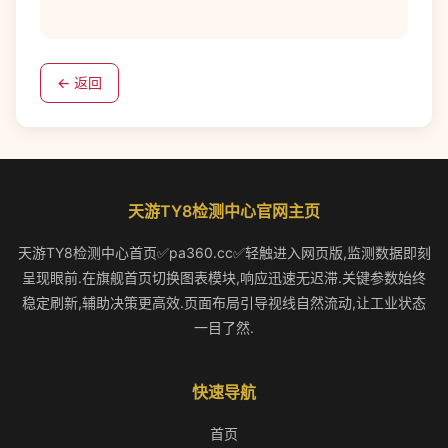
← 返回
天游TY8检测中心官网主页
天游TY8检测中心首页✅pa360.cc✅轻触进入网页版,监测数据即刻
呈现眼前.在旗舰首页切换图表模块,响应迅速无迟滞.关键参数始终
稳定刷新,辅助决策更高效.页面布局引导视线自然流动,让工业状态
一目了然.
快速导航
首页