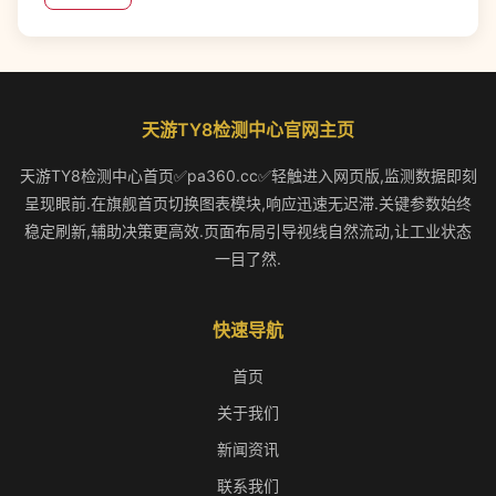
天游TY8检测中心官网主页
天游TY8检测中心首页✅pa360.cc✅轻触进入网页版,监测数据即刻
呈现眼前.在旗舰首页切换图表模块,响应迅速无迟滞.关键参数始终
稳定刷新,辅助决策更高效.页面布局引导视线自然流动,让工业状态
一目了然.
快速导航
首页
关于我们
新闻资讯
联系我们