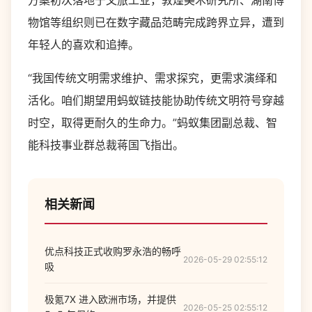
方案初次落地于文旅工业，敦煌美术研究所、湖南博
物馆等组织则已在数字藏品范畴完成跨界立异，遭到
年轻人的喜欢和追捧。
“我国传统文明需求维护、需求探究，更需求演绎和
活化。咱们期望用蚂蚁链技能协助传统文明符号穿越
时空，取得更耐久的生命力。”蚂蚁集团副总裁、智
能科技事业群总裁蒋国飞指出。
相关新闻
优点科技正式收购罗永浩的畅呼
2026-05-29 02:55:12
吸
极氪7X 进入欧洲市场，并提供
2026-05-25 02:55:12