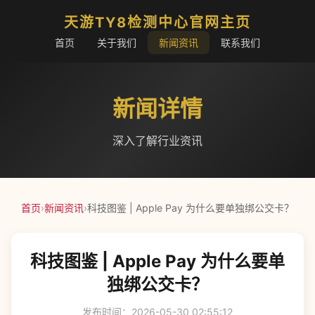
天游TY8检测中心官网主页
首页
关于我们
新闻资讯
联系我们
新闻详情
深入了解行业资讯
首页
›
新闻资讯
›
科技图鉴 | Apple Pay 为什么要单独绑公交卡？
科技图鉴 | Apple Pay 为什么要单
独绑公交卡？
发布时间：2026-05-30 02:55:12