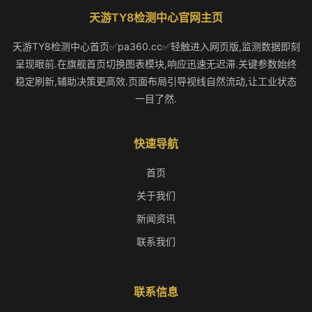
天游TY8检测中心官网主页
天游TY8检测中心首页✅pa360.cc✅轻触进入网页版,监测数据即刻
呈现眼前.在旗舰首页切换图表模块,响应迅速无迟滞.关键参数始终
稳定刷新,辅助决策更高效.页面布局引导视线自然流动,让工业状态
一目了然.
快速导航
首页
关于我们
新闻资讯
联系我们
联系信息