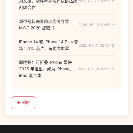
肃文旅、众洋星光与蚂蚁链达成
2026-05-20 02:55:12
战略合作
新型冠状病毒肺炎疫情导致
2026-05-12 02:55:12
MWC 2020 被取消
iPhone 14 和 iPhone 14 Plus 登
2026-05-11 02:55:12
场：A15 芯片、有更大屏幕
郭明錤：可折叠 iPhone 最快
2025 年推出，或为 iPhone、
2026-05-08 02:55:12
iPad 混合体
← 返回