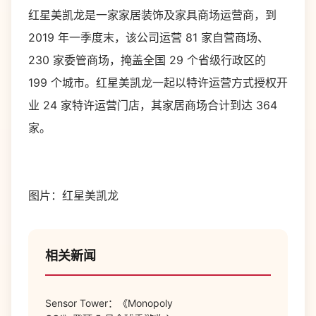
红星美凯龙是一家家居装饰及家具商场运营商，到
2019 年一季度末，该公司运营 81 家自营商场、
230 家委管商场，掩盖全国 29 个省级行政区的
199 个城市。红星美凯龙一起以特许运营方式授权开
业 24 家特许运营门店，其家居商场合计到达 364
家。
图片：红星美凯龙
相关新闻
Sensor Tower：《Monopoly