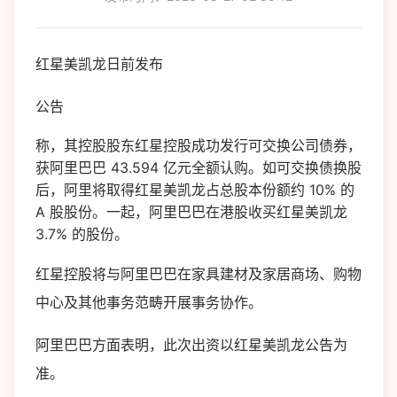
红星美凯龙日前发布
公告
称，其控股股东红星控股成功发行可交换公司债券，
获阿里巴巴 43.594 亿元全额认购。如可交换债换股
后，阿里将取得红星美凯龙占总股本份额约 10% 的
A 股股份。一起，阿里巴巴在港股收买红星美凯龙
3.7% 的股份。
红星控股将与阿里巴巴在家具建材及家居商场、购物
中心及其他事务范畴开展事务协作。
阿里巴巴方面表明，此次出资以红星美凯龙公告为
准。