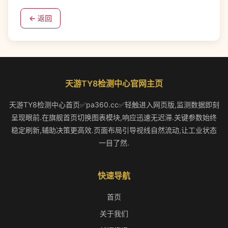
← 返回
天游TY8检测中心官网主页
天游TY8检测中心首页✅pa360.cc✅轻触进入网页版,监测数据即刻
呈现眼前.在旗舰首页切换图表模块,响应迅速无迟滞.关键参数始终
稳定刷新,辅助决策更高效.页面布局引导视线自然流动,让工业状态
一目了然.
快速导航
首页
关于我们