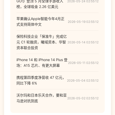
GO!》登顶 5 月全球手游收入
2026-05-24 02:55:12
榜，全球吸金 2.26 亿美元
苹果确认Apple智能今年4月正
2026-05-19 02:55:12
式支持简体中文
保险科技企业「保准牛」完成亿
元 C1 轮融资，曦域资本、华智
2026-05-14 02:55:12
资本联合投资
iPhone 14 和 iPhone 14 Plus 登
2026-05-11 02:55:12
场：A15 芯片、有更大屏幕
携程第四季度净营收 47 亿元，
2026-05-04 02:55:12
同比下降 6%
沃尔玛和日本乐天合作，要和亚
2026-05-02 02:55:12
马逊对抗到底