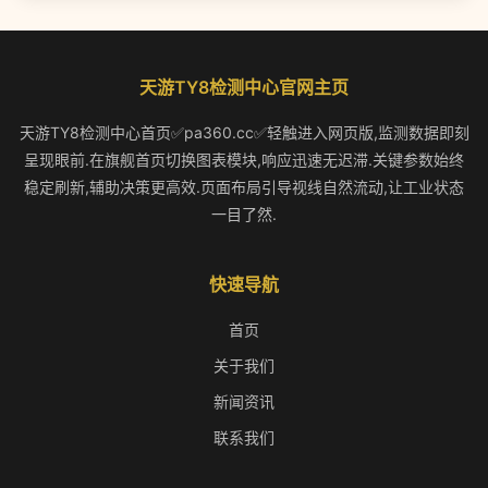
天游TY8检测中心官网主页
天游TY8检测中心首页✅pa360.cc✅轻触进入网页版,监测数据即刻
呈现眼前.在旗舰首页切换图表模块,响应迅速无迟滞.关键参数始终
稳定刷新,辅助决策更高效.页面布局引导视线自然流动,让工业状态
一目了然.
快速导航
首页
关于我们
新闻资讯
联系我们