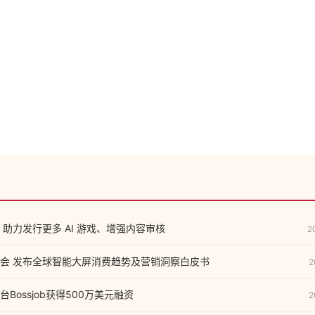
略：助力发行更多 AI 游戏、增强内容审核
2
会 发布全球智能大屏消费趋势及营销洞察白皮书
2
Bossjob获得500万美元融资
2