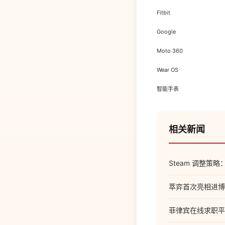
Fitbit
Google
Moto 360
Wear OS
智能手表
相关新闻
Steam 调整策
萃弈首次亮相进博
菲律宾在线求职平台