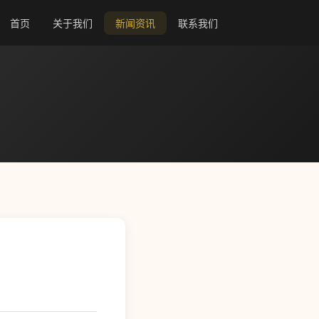
首页
关于我们
新闻资讯
联系我们