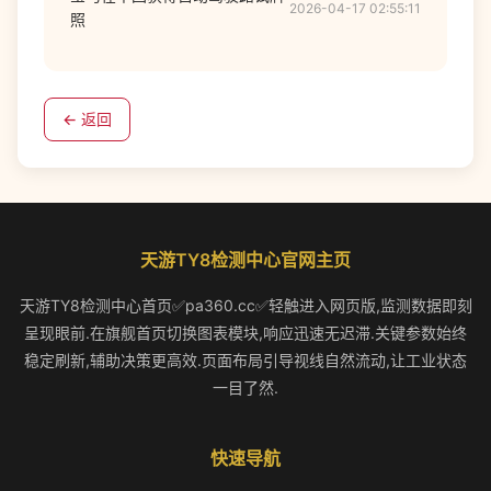
2026-04-17 02:55:11
照
← 返回
天游TY8检测中心官网主页
天游TY8检测中心首页✅pa360.cc✅轻触进入网页版,监测数据即刻
呈现眼前.在旗舰首页切换图表模块,响应迅速无迟滞.关键参数始终
稳定刷新,辅助决策更高效.页面布局引导视线自然流动,让工业状态
一目了然.
快速导航