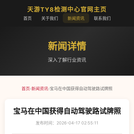
天游TY8检测中心官网主页
首页
关于我们
新闻资讯
联系我们
新闻详情
深入了解行业资讯
首页
›
新闻资讯
›
宝马在中国获得自动驾驶路试牌照
宝马在中国获得自动驾驶路试牌照
发布时间：2026-04-17 02:55:11