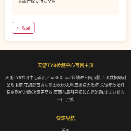
蚂蚁声纹支付安全性
← 返回
天游TY8检测中心官网主页
天游TY8检测中心首页✅pa360.cc✅轻触进入网页版,监测数据即刻
呈现眼前.在旗舰首页切换图表模块,响应迅速无迟滞.关键参数始终
稳定刷新,辅助决策更高效.页面布局引导视线自然流动,让工业状态
一目了然.
快速导航
首页