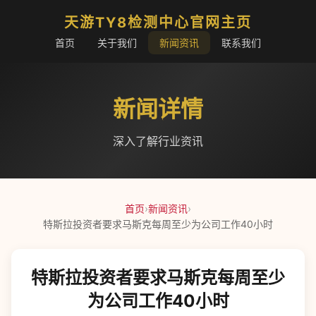
天游TY8检测中心官网主页
首页
关于我们
新闻资讯
联系我们
新闻详情
深入了解行业资讯
首页
›
新闻资讯
›
特斯拉投资者要求马斯克每周至少为公司工作40小时
特斯拉投资者要求马斯克每周至少
为公司工作40小时