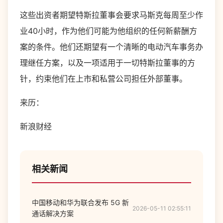
这些出资者期望特斯拉董事会要求马斯克每周至少作
业40小时，作为他们可能为他组织的任何新薪酬方
案的条件。他们还期望有一个清晰的电动汽车事务办
理继任方案，以及一项适用于一切特斯拉董事的方
针，约束他们在上市和私营公司担任外部董事。
来历：
新浪财经
相关新闻
中国移动和华为联合发布 5G 新
2026-05-11 02:55:11
通话解决方案