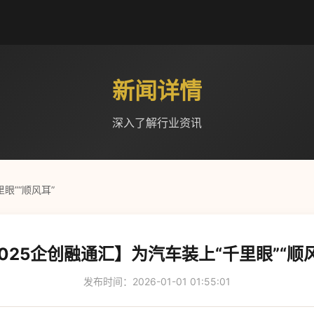
新闻详情
深入了解行业资讯
眼”“顺风耳”
025企创融通汇】为汽车装上“千里眼”“顺
发布时间：2026-01-01 01:55:01