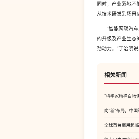
同时，产业落地不
从技术研发到场景应
“智能网联汽车产
的升级及产业生态
劲动力。”丁治明
相关新闻
“科学家精神百场
向“新”布局，中国
全球首台商用超临