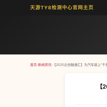
天游TY8检测中心官网主页
首页
›
新闻资讯
›
【2025企创融通汇】为汽车装上“千里
【2