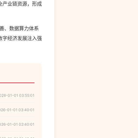
全产业链资源，形成
善、数据算力体系
数字经济发展注入强
026-01-01 03:55:01
026-01-01 03:40:01
026-01-01 02:40:01