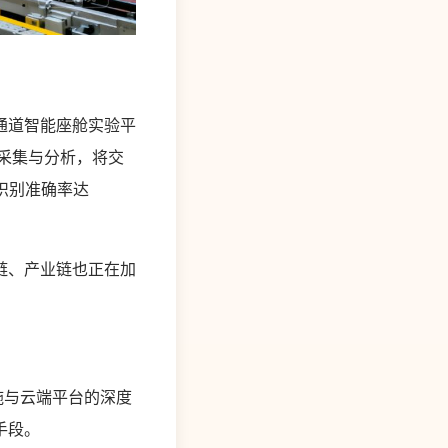
通道智能座舱实验平
采集与分析，将交
识别准确率达
链、产业链也正在加
施与云端平台的深度
手段。