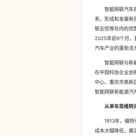
智能网联汽车是发
系、形成和发展新
联云控等在内的完
2025年前9个月
汽车产业的蓬勃活
智能网联与新能源
在中国科协企业创
中心、重庆市高新区
智能网联新能源汽
从单车思维转向
1913年，福特引
成本大幅降低，奠