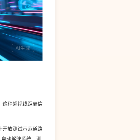
，这种超视线距离信
计开放测试示范道路
牵头自动驾驶系统、测