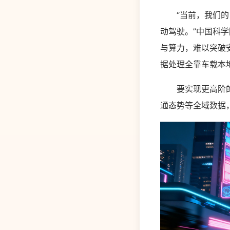
“当前，我们的自
动驾驶。”中国科
与算力，难以突破
据处理全靠车载本
要实现更高阶的智
通态势等全域数据