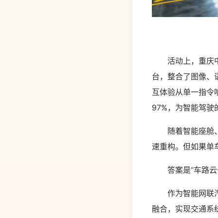
活动上，重庆中科
台，整合了图像、
互体验从单一指令
97%，为智能驾
随着智能座舱、智
速重构。但如果单
答案是“车路云一
作为智能网联汽车
融合，实现交通系