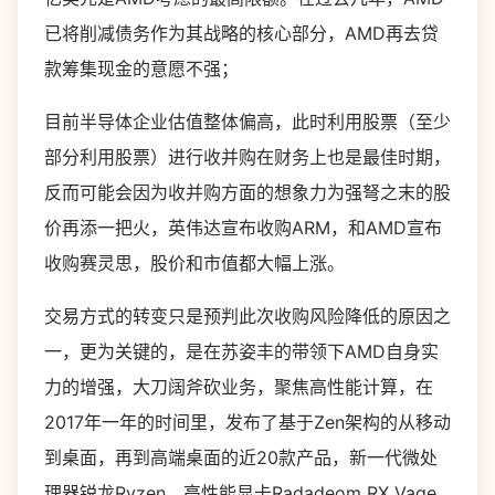
已将削减债务作为其战略的核心部分，AMD再去贷
款筹集现金的意愿不强；
目前半导体企业估值整体偏高，此时利用股票（至少
部分利用股票）进行收并购在财务上也是最佳时期，
反而可能会因为收并购方面的想象力为强弩之末的股
价再添一把火，英伟达宣布收购ARM，和AMD宣布
收购赛灵思，股价和市值都大幅上涨。
交易方式的转变只是预判此次收购风险降低的原因之
一，更为关键的，是在苏姿丰的带领下AMD自身实
力的增强，大刀阔斧砍业务，聚焦高性能计算，在
2017年一年的时间里，发布了基于Zen架构的从移动
到桌面，再到高端桌面的近20款产品，新一代微处
理器锐龙Ryzen、高性能显卡Radadeom RX Vage