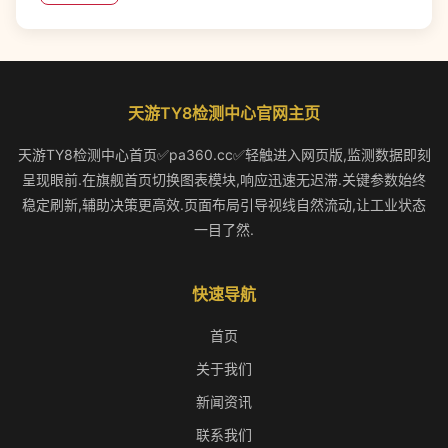
天游TY8检测中心官网主页
天游TY8检测中心首页✅pa360.cc✅轻触进入网页版,监测数据即刻
呈现眼前.在旗舰首页切换图表模块,响应迅速无迟滞.关键参数始终
稳定刷新,辅助决策更高效.页面布局引导视线自然流动,让工业状态
一目了然.
快速导航
首页
关于我们
新闻资讯
联系我们