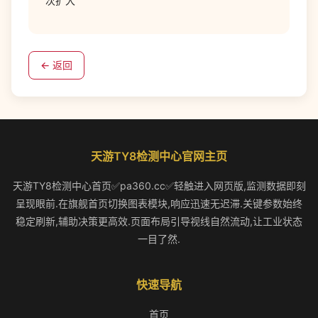
次扩大
← 返回
天游TY8检测中心官网主页
天游TY8检测中心首页✅pa360.cc✅轻触进入网页版,监测数据即刻
呈现眼前.在旗舰首页切换图表模块,响应迅速无迟滞.关键参数始终
稳定刷新,辅助决策更高效.页面布局引导视线自然流动,让工业状态
一目了然.
快速导航
首页