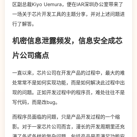
区副总裁Kiyo Uemura，便在IAR深圳办公室带来了
一场关于芯片开发工具的主题分享，并对上述问题进
行了解答。
机密信息泄露频发，信息安全成芯
片公司痛点
一直以来，芯片公司在开发产品的过程中，最大的难
处常常不是如何实现功能，而是如何解决此过程中出
现的问题。正如开发过程中的程序员，难处往往不是
写代码，而是改bug。
而程序员面临的问题，只是产品开发过程的一个缩
影。对于一家芯片公司而言，漫长的开发周期里还充
满了各式各样的复杂问题，包括产品是否满足功能安