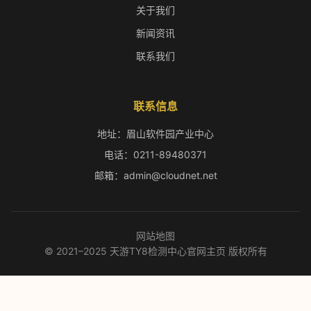
关于我们
新闻资讯
联系我们
联系信息
地址：眉山软件园产业中心
电话：0211-89480371
邮箱：admin@cloudnet.net
网站地图
© 2021–2025 天游TY8检测中心官网主页 版权所有