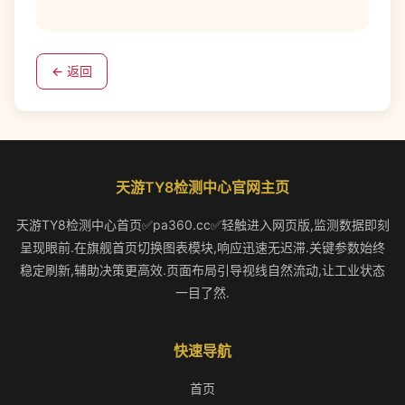
← 返回
天游TY8检测中心官网主页
天游TY8检测中心首页✅pa360.cc✅轻触进入网页版,监测数据即刻
呈现眼前.在旗舰首页切换图表模块,响应迅速无迟滞.关键参数始终
稳定刷新,辅助决策更高效.页面布局引导视线自然流动,让工业状态
一目了然.
快速导航
首页