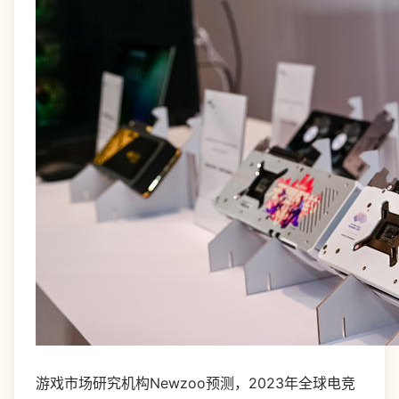
游戏市场研究机构Newzoo预测，2023年全球电竞