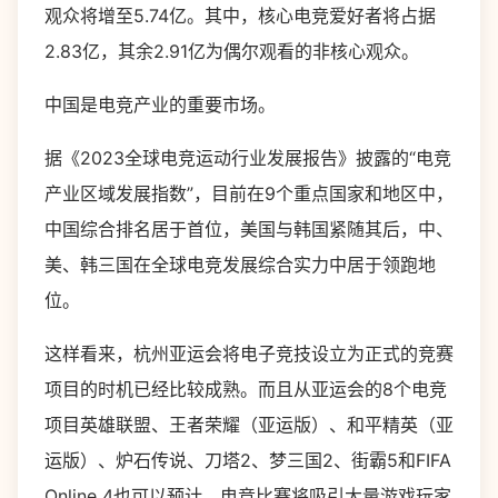
观众将增至5.74亿。其中，核心电竞爱好者将占据
2.83亿，其余2.91亿为偶尔观看的非核心观众。
中国是电竞产业的重要市场。
据《2023全球电竞运动行业发展报告》披露的“电竞
产业区域发展指数”，目前在9个重点国家和地区中，
中国综合排名居于首位，美国与韩国紧随其后，中、
美、韩三国在全球电竞发展综合实力中居于领跑地
位。
这样看来，杭州亚运会将电子竞技设立为正式的竞赛
项目的时机已经比较成熟。而且从亚运会的8个电竞
项目英雄联盟、王者荣耀（亚运版）、和平精英（亚
运版）、炉石传说、刀塔2、梦三国2、街霸5和FIFA
Online 4也可以预计，电竞比赛将吸引大量游戏玩家