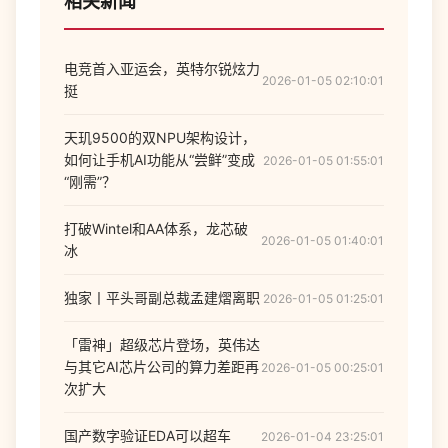
相关新闻
电竞首入亚运会，英特尔锐炫力
2026-01-05 02:10:01
挺
天玑9500的双NPU架构设计，
如何让手机AI功能从“尝鲜”变成
2026-01-05 01:55:01
“刚需”？
打破Wintel和AA体系，龙芯破
2026-01-05 01:40:01
冰
独家丨平头哥副总裁孟建熠离职
2026-01-05 01:25:01
「雷神」超级芯片登场，英伟达
与其它AI芯片公司的算力差距再
2026-01-05 00:25:01
次扩大
国产数字验证EDA可以超车
2026-01-04 23:25:01