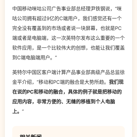
中国移动咪咕公司广告事业部总经理尹铁钢说，“咪
咕公司拥有超过9亿的C端用户，我们感觉还有一个
完全没有覆盖到的市场或者说一块屏幕，也就是PC
端或者是电脑端，这一次英特尔发布这么重要的一个
软件应用，是一个比较伟大的创想，也能让我们覆盖
到C端电脑端用户。”
英特尔中国区客户端计算产品事业部高级产品总监徐
金平介绍，“移动和PC端的融合是大势所趋。
我们现
在说的PC和移动的融合，具体的例子就是把移动的
应用内容，非常方便的、无缝的移植到个人电脑
上。
”