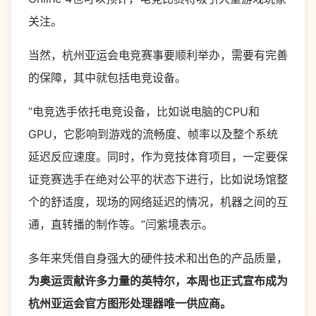
关注。
当然，杭州亚运会电竞赛事要顺利举办，需要有完善
的保障，其中就包括电竞设备。
“电竞选手依托电竞设备，比如说电脑的CPU和
GPU，它影响到游戏的流畅度、帧率以及整个系统
延迟反应速度。同时，作为竞技体育项目，一定要保
证竞赛选手在绝对公平的状态下进行，比如说场馆整
个的舒适度，现场的网络延迟的情况，机器之间的互
通，直转播的制作等。”闫紫境表示。
多年来凭借自身强大的硬件技术和出色的产品质量，
为奥运贡献许多力量的英特尔，本周也正式宣布成为
杭州亚运会官方图形处理器唯一供应商。