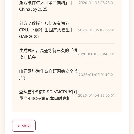
游戏硬件进入「第二曲线」｜
2026-01-05 05:25:01
ChinaJoy2025
刘方明教授：即便没有海外
GPU，也能训出国产大模型丨
2026-01-05 03:55:01
GAIR2025
生成式AI，高通等待已久的「进
2026-01-05 03:40:01
攻」机会
山石网科为什么自研网络安全芯
2026-01-05 01:10:01
片？
全球首个8核RISC-VAICPU和可
2026-01-04 23:55:01
量产RISC-V笔记本同时亮相
← 返回