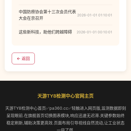
中国防痨协会第十三次会员代表
2026-01-01 01:10:01
大会在京召开
这些新科技，助他们跨越障碍
2026-01-01 00:10:01
← 返回
天游TY8检测中心官网主页
天游TY8检测中心首页✅pa360.cc✅轻触进入网页版,监测数据即刻
呈现眼前.在旗舰首页切换图表模块,响应迅速无迟滞.关键参数始终
稳定刷新,辅助决策更高效.页面布局引导视线自然流动,让工业状态
一目了然.